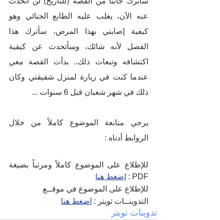
سأترك جانباً من القصة (للتاريخ) لن أتحدث 
عنه الآن، يغلب عليه الطابع الجنائي وهو 
كيفية إصابتي بهذا المرض، سأترك هذا 
الفصل لأنه شائك، وسأتحدث عن كيفية 
اكتشافه وتبعات ذلك.. بدأت القصة معي 
عندما كنت في زيارة لمنزل شقيقتي وكان 
ذلك في شهر شعبان قبل 6 سنوات ... 
يرجي متابعة الموضوع كاملاً من خلال 
الروابط أدناه :
للإطلاع على الموضوع كاملاً ومرتباً بصيغة 
PDF : 
اضغط هنا
للإطلاع على الموضوع في موقــع 
التدوينــات تويتر : 
اضغط هنا
تدوينات تويتر