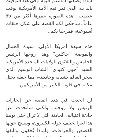
لماذا وضعتها امامكم اليوم وفي هذا التوقيت 
بالذات، الذي تمر فيه الأمة الأمريكية بوقت 
عصيب.. هذه الصورة عمرها أكثر من 65 
عاماً.. سأحكى لكم القصة على شكل حلقات 
أسبوعية، فمرحبا بكم..
هذه سيدة أمريكا الأولى، سيدة الجمال 
والموضة "جاكلين" وهذا زوجها الرئيس 
الخامس والثلاثون للولايات المتحدة الأمريكية 
السيد "جون كنيدي" الشاب الوسيم الذي 
سحر العالم بشبابه وجاذبيته، مما جعله يحتل 
مكانه في قلوب الكثير من الأمريكيين..
لن اتحدث في هذه القصة عن إنجازات 
الرئيس ولا زوجته، ولكنى سأتحدث عن 
حادثة اغتياله، الحادثة التي لا تزال حتى يومنا 
هذا لغزا يختلف حوله الكثيرون، وتنسج حولها 
القصص والخرافات، ولماذا يُخفون وثائقها 