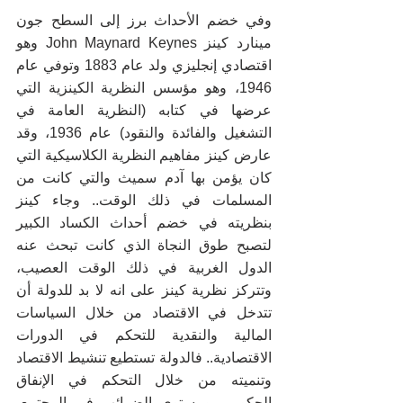
وفي خضم الأحداث برز إلى السطح جون 
مينارد كينز John Maynard Keynes وهو 
اقتصادي إنجليزي ولد عام 1883 وتوفي عام 
1946، وهو مؤسس النظرية الكينزية التي 
عرضها في كتابه (النظرية العامة في 
التشغيل والفائدة والنقود) عام 1936، وقد 
عارض كينز مفاهيم النظرية الكلاسيكية التي 
كان يؤمن بها آدم سميث والتي كانت من 
المسلمات في ذلك الوقت.. وجاء كينز 
بنظريته في خضم أحداث الكساد الكبير 
لتصبح طوق النجاة الذي كانت تبحث عنه 
الدول الغربية في ذلك الوقت العصيب، 
وتتركز نظرية كينز على انه لا بد للدولة أن 
تتدخل في الاقتصاد من خلال السياسات 
المالية والنقدية للتحكم في الدورات 
الاقتصادية.. فالدولة تستطيع تنشيط الاقتصاد 
وتنميته من خلال التحكم في الإنفاق 
الحكومي ومستوى الضرائب في المجتمع، 