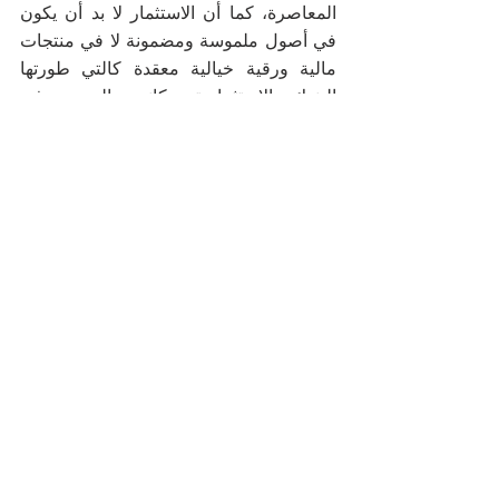
المعاصرة، كما أن الاستثمار لا بد أن يكون 
في أصول ملموسة ومضمونة لا في منتجات 
مالية ورقية خيالية معقدة كالتي طورتها 
البنوك الاستثمارية وكانت السبب في 
خسارتها واضمحلالها.. والاقتصاد الإسلامي 
يحرم بيع الدين الذي كان جزءاً من أزمة 
الرهن العقاري وأزمة القطاع المالي الذي 
عصف بالعالم كله وأدى إلى انتقال الأزمة 
كالنار في الهشيم إلى أغلب دول العالم.. كما 
أن النظام الاقتصادي الإسلامي يحرم التمويل 
بالفوائد المحرمة وإنما يجيز التمويل من خلال 
صور مختلفة كالتقسيط والتورق والتأجير 
وغير ذلك.
الدول الغربية التي تمثل الاقتصاد الرأسمالي 
المعاصر اتجهت إلى إقراض البنوك 
والشركات المتعثرة لكن ذلك لم يؤد إلى 
نتائج ملموسة على أرض الواقع، لأن 