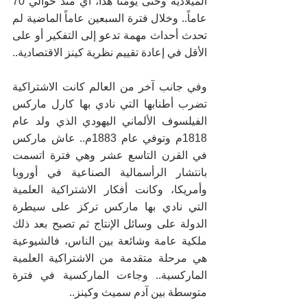
الميلادية وحتى يومنا هذا، أي منذ حوالي 70 
عاماً.. وخلال فترة السبعين عاماً الماضية لم 
تحدث أحداث مهمة تدعو إلى التفكير أو على 
الأقل في إعادة تقييم نظرية كينز الاقتصادية..
وفي جانب آخر من العالم كانت الاشتراكية 
تضرب أطنابها التي نادي بها كارل ماركس 
الفيلسوف الألماني اليهودي الذي ولد عام 
1818م وتوفي عام 1883م.. عاش ماركس 
في القرن التاسع عشر وهي فترة اتسمت 
بانتشار الرأسمالية الصناعية في أوروبا 
وأمريكا، وكانت أفكار الاشتراكية العلمية 
التي نادي بها ماركس تركز على سيطرة 
الدولة على وسائل الإنتاج ثم تصبح بعد ذلك 
ملكية عامة وشائعة بين الناس، فالشيوعية 
هي مرحلة متقدمة من الاشتراكية العلمية 
الماركسية.. وجاءت الماركسية في فترة 
متوسطة بين آدم سميث وكينز..