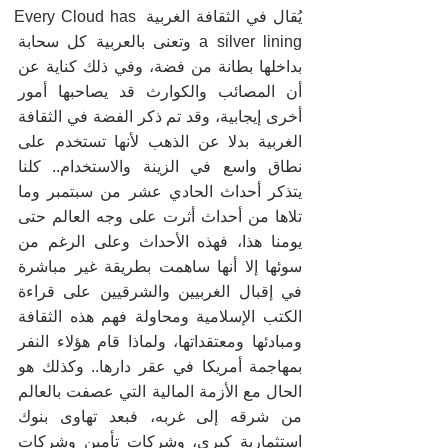
يُقال في الثقافة الغربية Every Cloud has 
a silver lining وتعنى بالعربية كل سحابة 
بداخلها بطانة من فضة، وفي ذلك كناية عن 
أن المصائب والكوارث قد يصاحبها أمور 
أخرى إيجابية، وقد تم ذكر الفضة في الثقافة 
الغربية بدلا عن الذهب لأنها تستخدم على 
نطاق واسع في الزينة والاستخدام.. كلنا 
يتذكر أحداث الحادي عشر من سبتمبر وما 
تلاها من أحداث أثرت على وجه العالم حتى 
يومنا هذا، فهذه الأحداث وعلى الرغم من 
سوئها إلا أنها ساهمت بطريقة غير مباشرة 
في إقبال الغربيين والشرقيين على قراءة 
الكتب الإسلامية ومحاولة فهم هذه الثقافة 
ومبادئها ومعتقداتها، ولماذا قام هؤلاء النفر 
بمهاجمة أمريكا في عقر دارها.. وكذلك هو 
الحال مع الأزمة المالية التي عصفت بالعالم 
من شرقه إلى غربه، فبعد تهاوى بنوك 
استثمارية كبرى، وشركات تأمين وشركات 